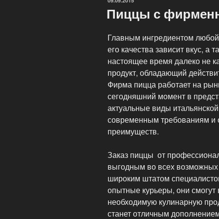
ОПУБЛИКОВАНО
09.09.2015
в
Пиццы с фирмен
Москве»
Главным ингредиентом любой 
его качества зависит вкус, а
настоящее время далеко не к
продукт, обладающий действи
Фирма пицца работает на рын
сегодняшний момент в предс
актуальные виды итальянской 
современным требованиям и 
преимуществ.
Заказ пиццы от профессионал
выгодным во всех возможных 
широким штатом специалисто
опытные курьеры, они смогут 
необходимую кулинарную прод
станет отличным дополнением