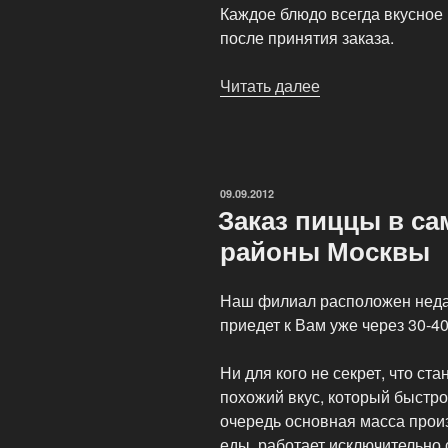
Каждое блюдо всегда вкусное и
после принятия заказа.
Читать далее
«Пицца
в
Москве
—
АКЦИЯ!!!»
ОПУБЛИКОВАНО
09.09.2012
Заказ пиццы в с
районы Москвы
Наш филиал расположен недал
приедет к Вам уже через 30-40
Ни для кого не секрет, что с
похожий вкус, который быстро
очередь основная масса прои
еды, работает исключительно 