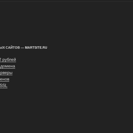
ЫХ САЙТОВ — MARTSITE.RU
2 рублей
 домена
ерверы
енов
 SSL