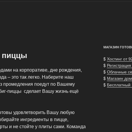
МАГАЗИН ГОТОВ
й пиццы
$
Хостинг от 9
$
Регистрация
дами на корпоративе, дне рождения,
$
Облачные с
да – это так легко. Наберите наш
$
Магазин дом
ез промедления поедут по Вашему
$
Бесплатный
 биг-пиццы сделает Вашу жизнь ещё
товы удовлетворить Вашу любую
ыбирайте ингредиенты в пицце,
ты и не стойте у плиты сами. Команда