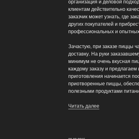
организация и деловой подхо
клиентам действительно качес
заказчик может узнать, где за
других покупателей и прибрес
профессиональных и опытных
Зачастую, при заказе пиццы ч
доставку. На руки заказавшем
минимум не очень вкусная пиц
каждому заказу и предлагаем
приготовления начинается пос
приотворенные пиццы, обеспе
полезными продуктами питани
Читать далее
«BPizza
—
Самая
вкусная
пицца