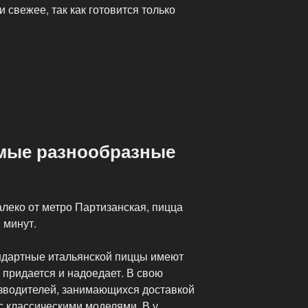
 свежее, так как готовится только
амые разнообразные
еко от метро Партизанская, пицца
 минут.
тандартные итальянской пиццы имеют
 придается и надоедает. В свою
зводителей, занимающихся доставкой
с классическими моделями. В у