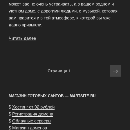
может вас не очень устраивать, а в вашем родном и
уютном доме, с дорогими людьми, с музыкой, которая
вам нравится и в той атмосфере, к которой вы уже
давно привыкли.
Читать далее
«Оформить
заказ
пиццы
на
дом
Навигация
Сле
Страница
1
—
по
стра
преимущества
записям
«интернет-
пиццерии»»
МАГАЗИН ГОТОВЫХ САЙТОВ — MARTSITE.RU
$
Хостинг от 92 рублей
$
Регистрация домена
$
Облачные серверы
$
Магазин доменов