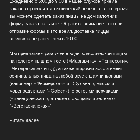
Ежедневно с 5:00 до 9:00 в нашей службе приема
заказов проводится технический перерыв, в это время
вы можете сделать заказ пиццы на дом заполнив
форму заказа на сайте. Обратите внимание, что при
отправке формы в это время, доставка пиццы
возможна не ранее, чем в 10:00.
Мы предлагаем различные виды классической пиццы
на толстом пышном тесте («Маргарита», «Пепперони»,
«Четыре сыра» и т.д), а также широкий ассортимент
оригинальных пицц на любой вкус с шампиньонами
(например, «Фермерская» и «Жульен»), мясом и
морепродуктами («Golden»), с острыми перчиками
(«Венецианская»), а также с овощами и зеленью
(«Вегетарианская»).
Читать далее
«Быстрая
доставка
пиццы