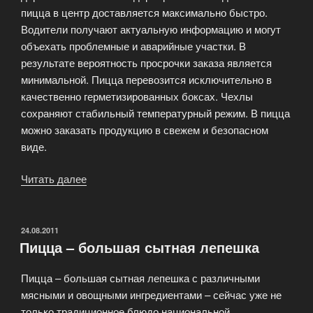
пицца в центр доставляется максимально быстро.
Водители получают актуальную информацию и могут
объехать проблемные и аварийные участки. В
результате вероятность просрочки заказа является
минимальной. Пицца перевозится исключительно в
качественно герметизированных боксах. Чехлы
сохраняют стабильный температурный режим. В пицца
можно заказать продукцию в свежем и безопасном
виде.
Читать далее
«Доставка
пиццы
центр
Москвы
ОПУБЛИКОВАНО
24.08.2011
Пицца – большая сытная лепешка
15-
25мин!»
Пицца – большая сытная лепешка с различными
мясными и овощными ингредиентами – сейчас уже не
только традиционное блюдо национальной