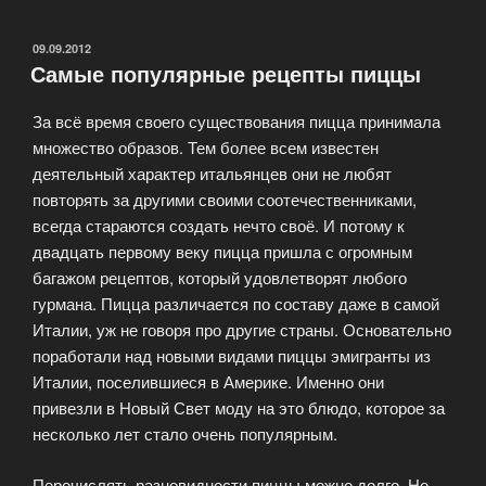
пиццы
—
ОПУБЛИКОВАНО
09.09.2012
Самые популярные рецепты пиццы
BPizza»
За всё время своего существования пицца принимала
множество образов. Тем более всем известен
деятельный характер итальянцев они не любят
повторять за другими своими соотечественниками,
всегда стараются создать нечто своё. И потому к
двадцать первому веку пицца пришла с огромным
багажом рецептов, который удовлетворят любого
гурмана. Пицца различается по составу даже в самой
Италии, уж не говоря про другие страны. Основательно
поработали над новыми видами пиццы эмигранты из
Италии, поселившиеся в Америке. Именно они
привезли в Новый Свет моду на это блюдо, которое за
несколько лет стало очень популярным.
Перечислять разновидности пиццы можно долго. Но