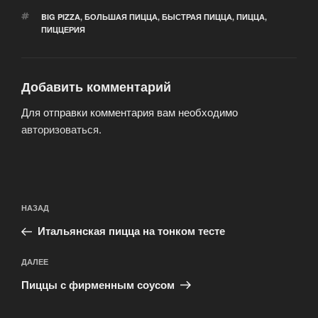
МЕТКИ
BIG PIZZA
,
БОЛЬШАЯ ПИЦЦА
,
БЫСТРАЯ ПИЦЦА
,
ПИЦЦА
,
ПИЦЦЕРИЯ
Добавить комментарий
Для отправки комментария вам необходимо
авторизоваться
.
Навигация
Предыдущая
НАЗАД
по
запись:
записям
Итальянская пицца на тонком тесте
Следующая
ДАЛЕЕ
запись
Пиццы с фирменным соусом