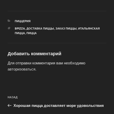
РУБРИКИ
ПИЦЦЕРИЯ
МЕТКИ
BPIZZA
,
ДОСТАВКА ПИЦЦЫ
,
ЗАКАЗ ПИЦЦЫ
,
ИТАЛЬЯНСКАЯ
ПИЦЦА
,
ПИЦЦА
Добавить комментарий
Для отправки комментария вам необходимо
авторизоваться
.
Навигация
Предыдущая
НАЗАД
по
запись:
записям
Хорошая пицца доставляет море удовольствия