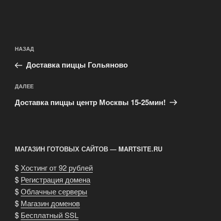
Навигация
Предыдущая
НАЗАД
по
запись:
записям
Доставка пиццы Гольяново
Следующая
ДАЛЕЕ
запись
Доставка пиццы центр Москвы 15-25мин!
МАГАЗИН ГОТОВЫХ САЙТОВ — MARTSITE.RU
$
Хостинг от 92 рублей
$
Регистрация домена
$
Облачные серверы
$
Магазин доменов
$
Бесплатный SSL