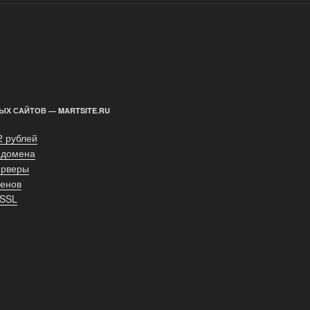
ЫХ САЙТОВ — MARTSITE.RU
2 рублей
 домена
ерверы
енов
 SSL