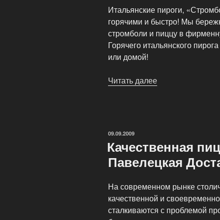
Итальянские пироги, «Стромб
горячими и быстро! Мы береж
стромболи и пиццу в фирменну
Горячего итальянского пирог
или домой!
Читать далее
«Итальянские
пироги
«Стромболи»
и
пицца
ОПУБЛИКОВАНО
09.09.2009
доставляются
Качественная пиц
Вам
Павелецкая Дост
горячими»
На современном рынке столич
качественной и своевременно
сталкиваются с проблемой про