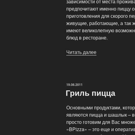
зависимости от места прожива
предпочитают именно пиццу 
приготовления для скорого п
живущие, работающие, а так 
имеют великолепную возможно
блюд в ресторане.
Читать далее
«Пицца
в
Московском
районе»
ОПУБЛИКОВАНО
19.08.2011
Гриль пицца
Основными продуктами, котор
являются пицца и шашлык – в
просто готовим для Вас множ
«BPizza» – это еще и операти