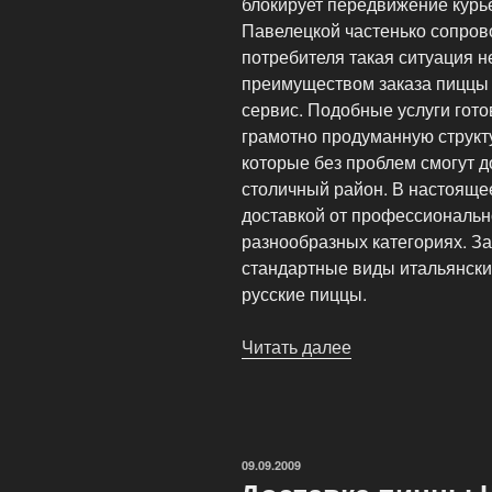
блокирует передвижение курье
Павелецкой частенько сопров
потребителя такая ситуация н
преимуществом заказа пиццы 
сервис. Подобные услуги гото
грамотно продуманную структ
которые без проблем смогут 
столичный район. В настояще
доставкой от профессиональн
разнообразных категориях. За
стандартные виды итальянски
русские пиццы.
Читать далее
«Качественная
пицца
для
всех
м.
ОПУБЛИКОВАНО
09.09.2009
Павелецкая