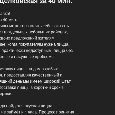
елковская за 40 мин.
авка!
а 40 мин.
ицы может позволить себе заказать
т в отдельных небольших районах,
 своих предложений жителям
ае, когда покупателям нужна пицца,
 практически недоступным. пицца без
езные и насущные проблемы.
ставку пиццы на дом в любых
я, предоставляя качественный и
няшний день мы имеем широкий штат
доставки пиццы в короткий срок в
держки.
гда найдется вкусная пицца
 не займёт и 1 часа. Процесс принятия