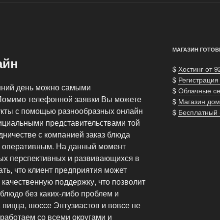
МАГАЗИН ГОТОВ
айн
$
Хостинг от 9
$
Регистрация
шний день можно самыми
$
Облачные с
Помимо телефонной заявки Вы можете
$
Магазин дом
укты с помощью разнообразных онлайн
$
Бесплатный
ициальными представительствами той
дничестве с компанией заказ блюда
и оперативным. На данный момент
ых перспективных и развивающихся в
ать, что клиент предприятия может
 качественную поддержку, что позволит
блюдо без каких-либо проблем и
а пицца, шоссе Энтузиастов и вовсе не
работаем со всеми округами и