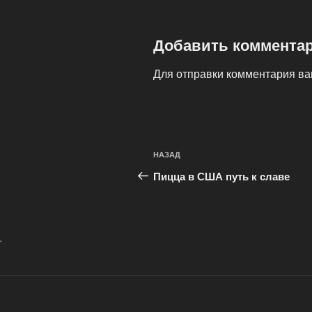
Добавить коммента
Для отправки комментария в
Навигация
Предыдущая
НАЗАД
по
запись:
Пицца в США путь к славе
записям
.