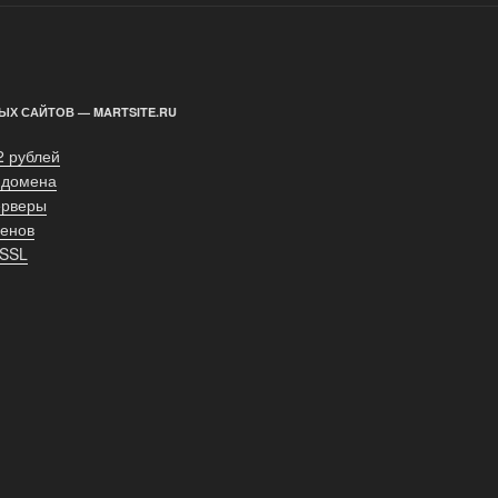
ЫХ САЙТОВ — MARTSITE.RU
2 рублей
 домена
ерверы
енов
 SSL