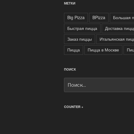
МЕТКИ
Big Pizza
BPizza
Большая 
Быстрая пицца
Доставка пиц
Заказ пиццы
Итальянская пиц
Пицца
Пицца в Москве
Пи
ПОИСК
Искать:
COUNTER +