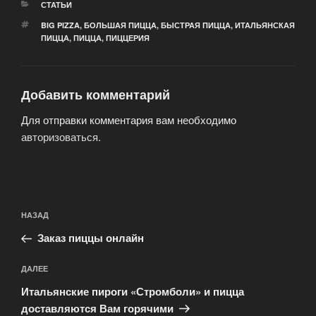
РУБРИКИ
СТАТЬИ
МЕТКИ
BIG PIZZA
,
БОЛЬШАЯ ПИЦЦА
,
БЫСТРАЯ ПИЦЦА
,
ИТАЛЬЯНСКАЯ
ПИЦЦА
,
ПИЦЦА
,
ПИЦЦЕРИЯ
Добавить комментарий
Для отправки комментария вам необходимо
авторизоваться
.
Навигация
Предыдущая
НАЗАД
по
запись:
записям
Заказ пиццы онлайн
Следующая
ДАЛЕЕ
запись
Итальянские пироги «Стромболи» и пицца
доставляются Вам горячими